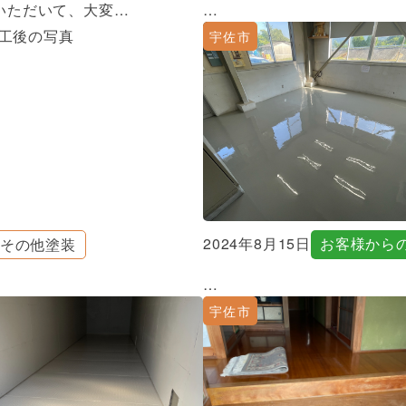
いただいて、大変…
…
宇佐市
2024年8月15日
お客様から
その他塗装
…
宇佐市