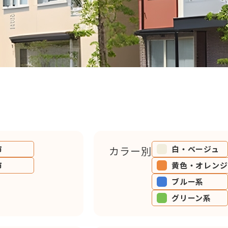
市
カラー別
白・ベージュ
市
黄色・オレンジ
ブルー系
グリーン系