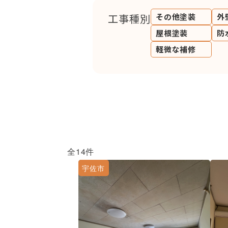
工事種別
その他塗装
外
屋根塗装
防
軽微な補修
全14件
宇佐市