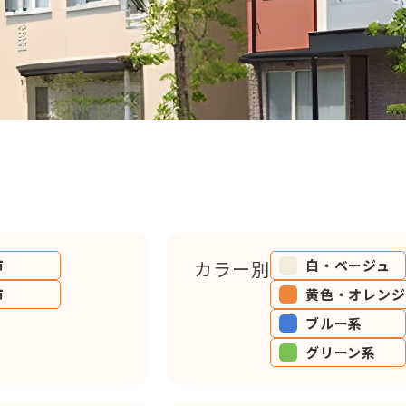
市
カラー別
白・ベージュ
市
黄色・オレンジ
ブルー系
グリーン系