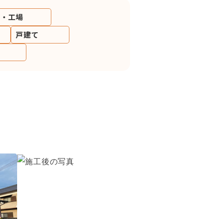
庫・工場
戸建て