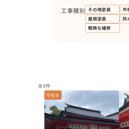
工事種別
その他塗装
外
屋根塗装
防
軽微な補修
全3件
宇佐市