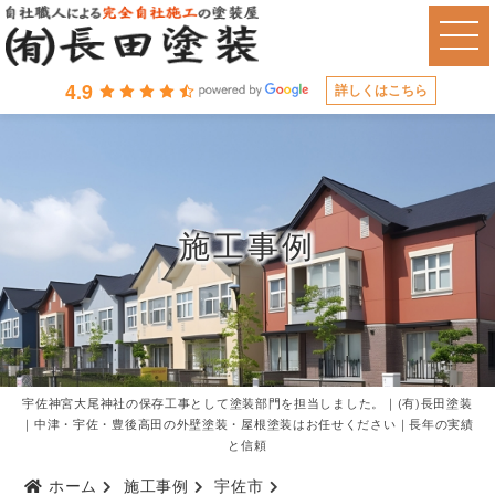
4.9
詳しくはこちら
施工事例
宇佐神宮大尾神社の保存工事として塗装部門を担当しました。｜(有)長田塗装
｜中津・宇佐・豊後高田の外壁塗装・屋根塗装はお任せください｜長年の実績
と信頼
ホーム
施工事例
宇佐市