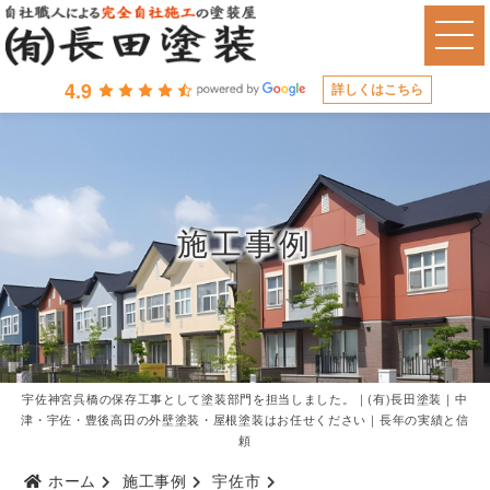
4.9
詳しくはこちら
施工事例
宇佐神宮呉橋の保存工事として塗装部門を担当しました。｜(有)長田塗装｜中
津・宇佐・豊後高田の外壁塗装・屋根塗装はお任せください｜長年の実績と信
頼
ホーム
施工事例
宇佐市