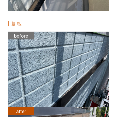
幕板
before
after