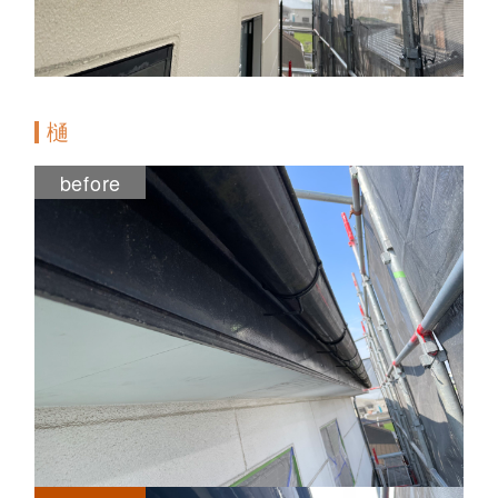
樋
before