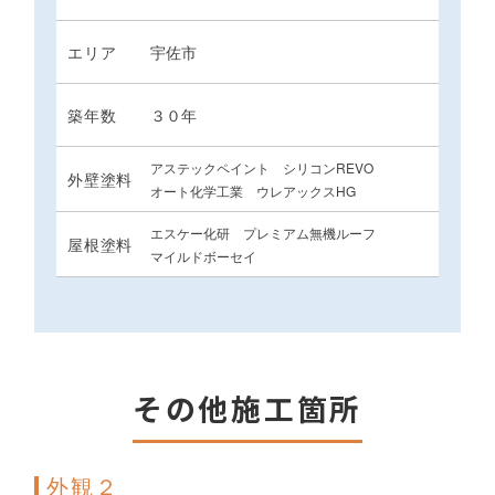
エリア
宇佐市
築年数
３０年
アステックペイント シリコンREVO
外壁塗料
オート化学工業 ウレアックスHG
エスケー化研 プレミアム無機ルーフ
屋根塗料
マイルドボーセイ
その他施工箇所
外観２