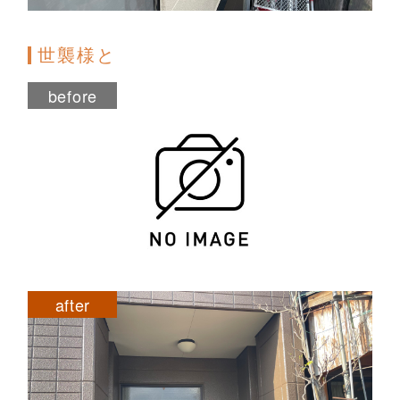
世襲様と
before
after