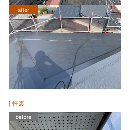
after
軒裏
before