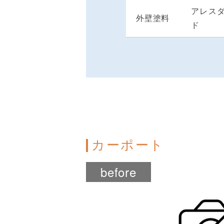
アレス
外壁塗料
ド
カーポート
before