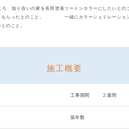
ころ、知り合いの家を長田塗装
ツートンカラーにしたいとの
てもらったとのこと。
一緒にカラーシュミレーショ
いとのこと。
施工概要
装
工事期間
２週間
築年数