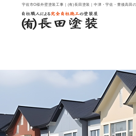
宇佐市O様外壁塗装工事｜(有)長田塗装｜中津・宇佐・豊後高田