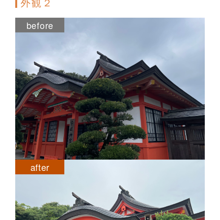
外観２
before
after